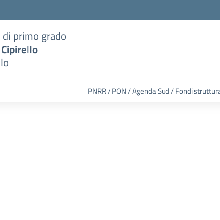
a di primo grado
 Cipirello
llo
PNRR / PON / Agenda Sud / Fondi struttura