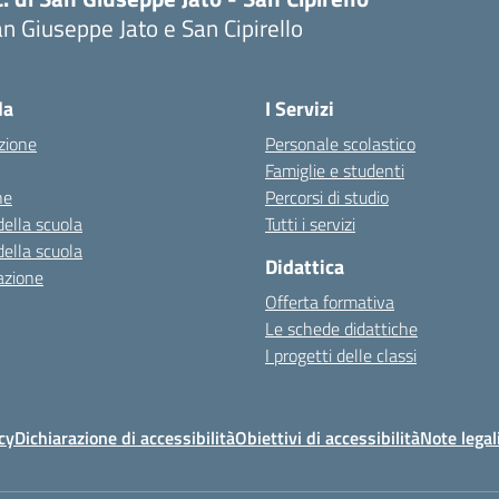
n Giuseppe Jato e San Cipirello
la
I Servizi
zione
Personale scolastico
Famiglie e studenti
ne
Percorsi di studio
della scuola
Tutti i servizi
della scuola
Didattica
azione
Offerta formativa
Le schede didattiche
I progetti delle classi
cy
Dichiarazione di accessibilità
Obiettivi di accessibilità
Note legal