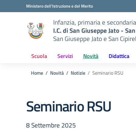
Vai ai contenuti
Vai al menu di navigazione
Vai al footer
Ministero dell'Istruzione e del Merito
Infanzia, primaria e secondari
I.C. di San Giuseppe Jato - San
San Giuseppe Jato e San Cipire
Scuola
Servizi
Novità
Didattica
Home
Novità
Notizie
Seminario RSU
Seminario RSU
8 Settembre 2025