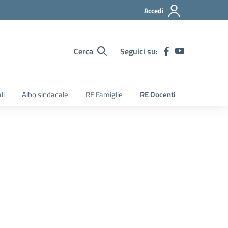
Accedi
Cerca
Seguici su:
li
Albo sindacale
RE Famiglie
RE Docenti