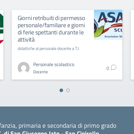
Giorni retribuiti di permesso
personale/familiare e giorni
di ferie spettanti durante le
attività
didattiche al personale docente a T.I.
Personale scolastico
0
Docente
fanzia, primaria e secondaria di primo grado
C. di San Giuseppe Jato - San Cipirello