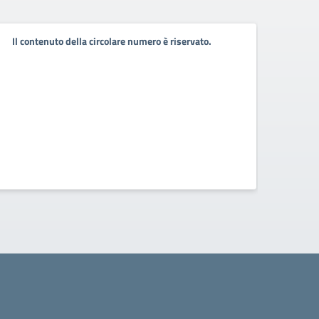
Conv
Il contenuto della circolare numero è riservato.
11 Ma