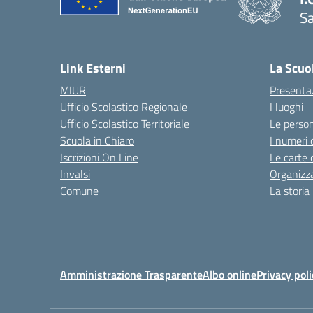
Sa
Link Esterni
La Scuo
MIUR
Presenta
Ufficio Scolastico Regionale
I luoghi
Ufficio Scolastico Territoriale
Le perso
Scuola in Chiaro
I numeri 
Iscrizioni On Line
Le carte 
Invalsi
Organizz
Comune
La storia
Amministrazione Trasparente
Albo online
Privacy poli