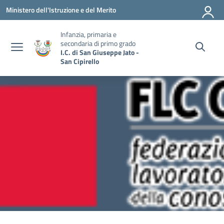
Vai ai contenuti
Vai al menu di navigazione
Vai al footer
Ministero dell'Istruzione e del Merito
Infanzia, primaria e
secondaria di primo grado
I.C. di San Giuseppe Jato -
San Cipirello