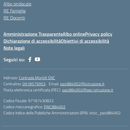
Albo sindacale
RE Famiglie
RE Docenti
Amministrazione Trasparente
Albo online
Privacy policy
Dichiarazione di accessibilità
Obiettivi di accessibilità
Note legali
Seguici su:
Indirizzo:
Contrada Mortilli SNC
Centralino:
0918579953
Email:
paic884002@istruzione.it
Posta elettronica certificata (PEC):
paic884002@pec.istruzione.it
Codice fiscale: 97167430822
Codice meccanografico:
PAIC884002
Codice Indice delle Pubbliche Amministrazioni (IPA): istsc_paic884002