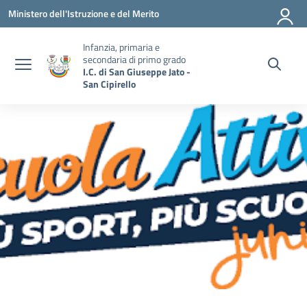
Vai ai contenuti
Vai al menu di navigazione
Vai al footer
Ministero dell'Istruzione e del Merito
Infanzia, primaria e
secondaria di primo grado
I.C. di San Giuseppe Jato -
San Cipirello