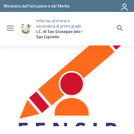
Vai ai contenuti
Vai al menu di navigazione
Vai al footer
Ministero dell'Istruzione e del Merito
Infanzia, primaria e
secondaria di primo grado
I.C. di San Giuseppe Jato -
San Cipirello