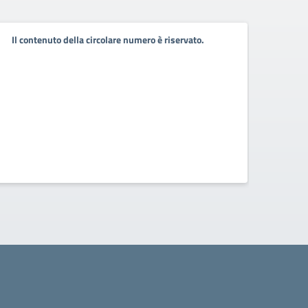
Conv
Il contenuto della circolare numero è riservato.
11 Ma