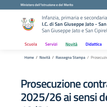
Vai ai contenuti
Vai al menu di navigazione
Vai al footer
Ministero dell'Istruzione e del Merito
Infanzia, primaria e secondari
I.C. di San Giuseppe Jato - San
San Giuseppe Jato e San Cipire
Scuola
Servizi
Novità
Didattica
Home
Novità
Rassegna Stampa
Prosecuzio
Prosecuzione contra
2025/26 ai sensi dell