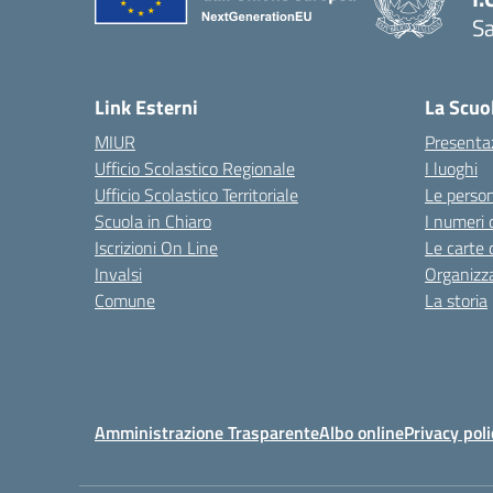
Sa
Link Esterni
La Scuo
MIUR
Presenta
Ufficio Scolastico Regionale
I luoghi
Ufficio Scolastico Territoriale
Le perso
Scuola in Chiaro
I numeri 
Iscrizioni On Line
Le carte 
Invalsi
Organizz
Comune
La storia
Amministrazione Trasparente
Albo online
Privacy poli