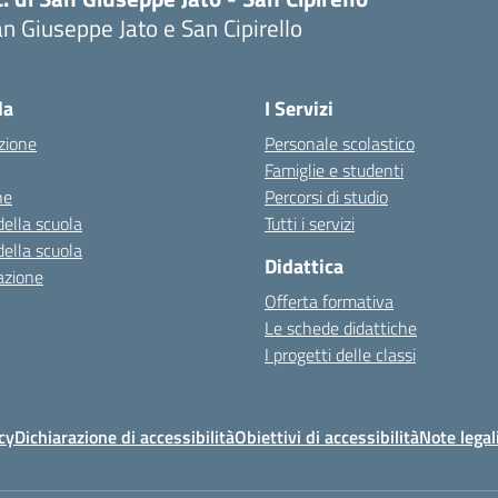
n Giuseppe Jato e San Cipirello
la
I Servizi
zione
Personale scolastico
Famiglie e studenti
ne
Percorsi di studio
della scuola
Tutti i servizi
della scuola
Didattica
azione
Offerta formativa
Le schede didattiche
I progetti delle classi
cy
Dichiarazione di accessibilità
Obiettivi di accessibilità
Note legal