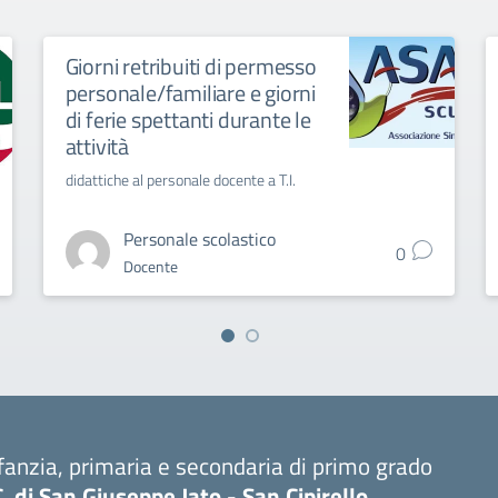
Giorni retribuiti di permesso
personale/familiare e giorni
di ferie spettanti durante le
attività
didattiche al personale docente a T.I.
Personale scolastico
0
Docente
fanzia, primaria e secondaria di primo grado
C. di San Giuseppe Jato - San Cipirello