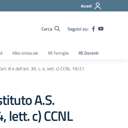
Accedi
Cerca
Seguici su:
li
Albo sindacale
RE Famiglie
RE Docenti
t. 8 e dell’art. 30, c. 4, lett. c) CCNL 19/21
tituto A.S.
4, lett. c) CCNL