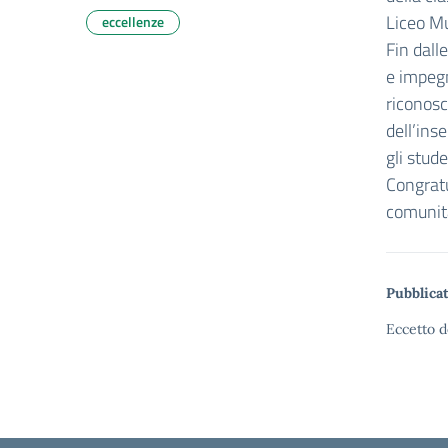
Liceo Mu
eccellenze
Fin dall
e impeg
riconosc
dell’ins
gli stude
Congratu
comunità
Pubblicat
Eccetto d