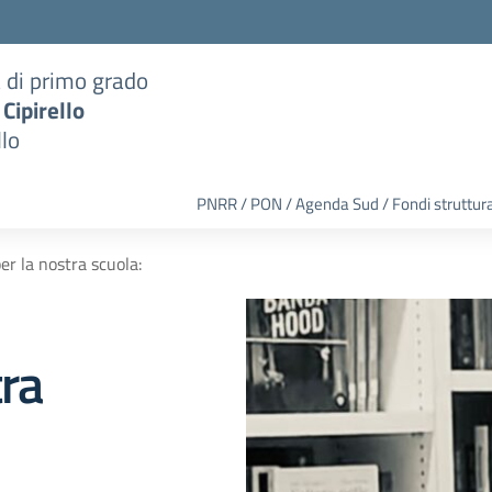
a di primo grado
 Cipirello
llo
PNRR / PON / Agenda Sud / Fondi struttura
er la nostra scuola:
tra