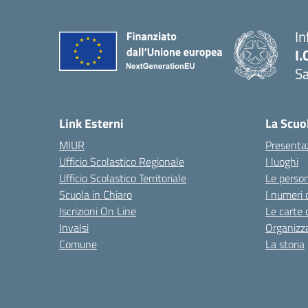
In
I.
Sa
Link Esterni
La Scuo
MIUR
Presenta
Ufficio Scolastico Regionale
I luoghi
Ufficio Scolastico Territoriale
Le perso
Scuola in Chiaro
I numeri 
Iscrizioni On Line
Le carte 
Invalsi
Organizz
Comune
La storia