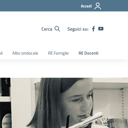
Accedi
Cerca
Seguici su:
li
Albo sindacale
RE Famiglie
RE Docenti