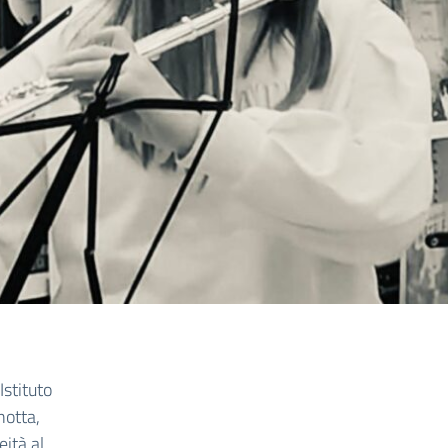
Istituto
notta,
ità al