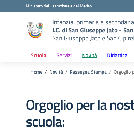
Vai ai contenuti
Vai al menu di navigazione
Vai al footer
Ministero dell'Istruzione e del Merito
Infanzia, primaria e secondari
I.C. di San Giuseppe Jato - San
San Giuseppe Jato e San Cipire
Scuola
Servizi
Novità
Didattica
Home
Novità
Rassegna Stampa
Orgoglio p
Orgoglio per la nos
scuola: