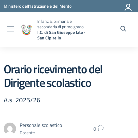
Vai ai contenuti
Vai al menu di navigazione
Vai al footer
Ministero dell'Istruzione e del Merito
Infanzia, primaria e
secondaria di primo grado
I.C. di San Giuseppe Jato -
San Cipirello
Orario ricevimento del
Dirigente scolastico
A.s. 2025/26
Personale scolastico
0
Docente