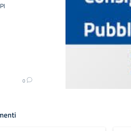
PI
0
menti