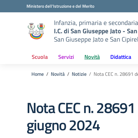
Vai ai contenuti
Vai al menu di navigazione
Vai al footer
Ministero dell'Istruzione e del Merito
Infanzia, primaria e secondari
I.C. di San Giuseppe Jato - San
San Giuseppe Jato e San Cipire
Scuola
Servizi
Novità
Didattica
Home
Novità
Notizie
Nota CEC n. 28691 d
Nota CEC n. 28691 
giugno 2024