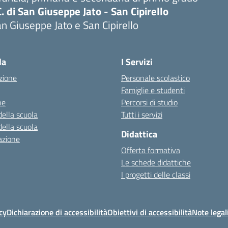
C. di San Giuseppe Jato - San Cipirello
n Giuseppe Jato e San Cipirello
la
I Servizi
zione
Personale scolastico
Famiglie e studenti
ne
Percorsi di studio
della scuola
Tutti i servizi
della scuola
Didattica
azione
Offerta formativa
Le schede didattiche
I progetti delle classi
cy
Dichiarazione di accessibilità
Obiettivi di accessibilità
Note legal