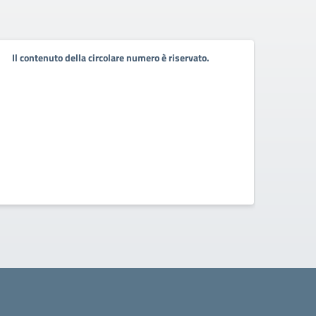
Conv
Il contenuto della circolare numero è riservato.
11 Ma