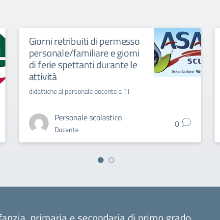
Giorni retribuiti di permesso
personale/familiare e giorni
di ferie spettanti durante le
attività
didattiche al personale docente a T.I.
Personale scolastico
0
Docente
fanzia, primaria e secondaria di primo grado