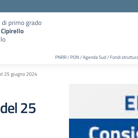
a di primo grado
 Cipirello
llo
PNRR / PON / Agenda Sud / Fondi struttura
el 25 giugno 2024
del 25