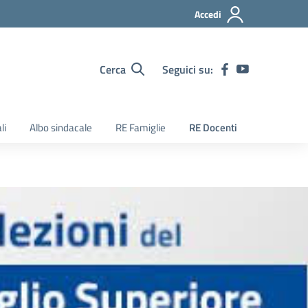
Accedi
Cerca
Seguici su:
li
Albo sindacale
RE Famiglie
RE Docenti