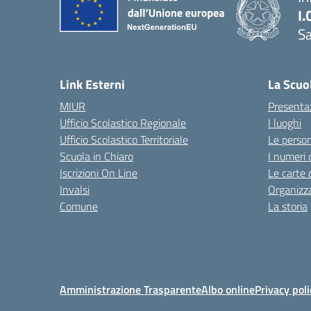
I.
Sa
Link Esterni
La Scuo
MIUR
Presenta
Ufficio Scolastico Regionale
I luoghi
Ufficio Scolastico Territoriale
Le perso
Scuola in Chiaro
I numeri 
Iscrizioni On Line
Le carte 
Invalsi
Organizz
Comune
La storia
Amministrazione Trasparente
Albo online
Privacy poli