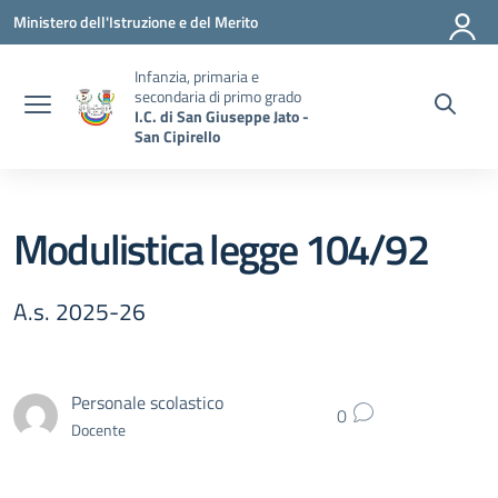
Vai ai contenuti
Vai al menu di navigazione
Vai al footer
Ministero dell'Istruzione e del Merito
Infanzia, primaria e
secondaria di primo grado
I.C. di San Giuseppe Jato -
San Cipirello
Modulistica legge 104/92
A.s. 2025-26
Personale scolastico
0
Docente