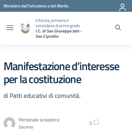
Vai ai contenuti
Vai al menu di navigazione
Vai al footer
Ministero dell'Istruzione e del Merito
Infanzia, primaria e
secondaria di primo grado
I.C. di San Giuseppe Jato -
San Cipirello
Manifestazione d’interesse
per la costituzione
di Patti educativi di comunità.
Personale scolastico
0
Docente