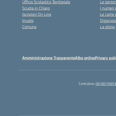
Ufficio Scolastico Territoriale
Le perso
Scuola in Chiaro
I numeri 
Iscrizioni On Line
Le carte 
Invalsi
Organizz
Comune
La storia
Amministrazione Trasparente
Albo online
Privacy poli
Centralino:
091857995