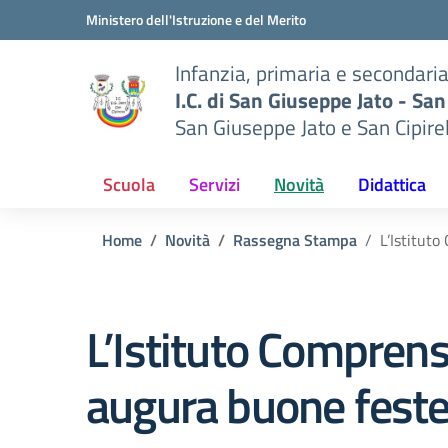
Vai ai contenuti
Vai al menu di navigazione
Vai al footer
Ministero dell'Istruzione e del Merito
Infanzia, primaria e secondari
I.C. di San Giuseppe Jato - San
San Giuseppe Jato e San Cipire
Scuola
Servizi
Novità
Didattica
Home
Novità
Rassegna Stampa
L’Istitut
L’Istituto Compren
augura buone fest