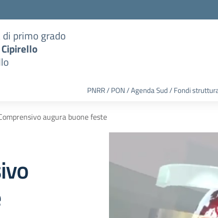
a di primo grado
 Cipirello
llo
PNRR / PON / Agenda Sud / Fondi struttura
o Comprensivo augura buone feste
sivo
e