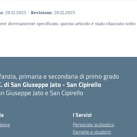
o:
20.12.2025
-
Revisione:
20.12.2025
ove diversamente specificato, questo articolo è stato rilasciato sott
fanzia, primaria e secondaria di primo grado
C. di San Giuseppe Jato - San Cipirello
n Giuseppe Jato e San Cipirello
la
I Servizi
zione
Personale scolastico
Famiglie e studenti