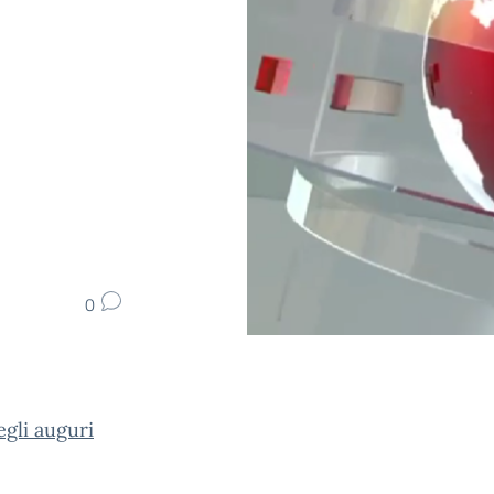
0
egli auguri