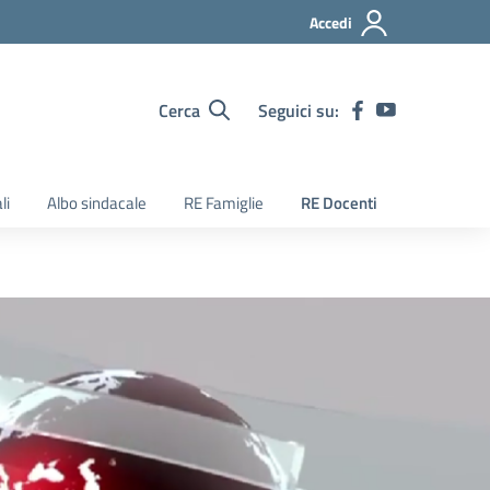
Accedi
Cerca
Seguici su:
li
Albo sindacale
RE Famiglie
RE Docenti