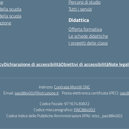
ne
Percorsi di studio
della scuola
Tutti i servizi
della scuola
Didattica
azione
Offerta formativa
Le schede didattiche
I progetti delle classi
cy
Dichiarazione di accessibilità
Obiettivi di accessibilità
Note legal
Indirizzo:
Contrada Mortilli SNC
3
Email:
paic884002@istruzione.it
Posta elettronica certificata (PEC):
paic8
Codice fiscale: 97167430822
Codice meccanografico:
PAIC884002
Codice Indice delle Pubbliche Amministrazioni (IPA): istsc_paic884002