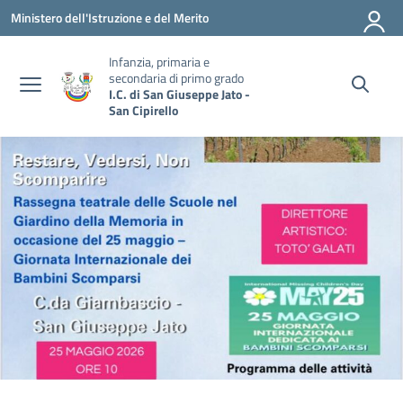
Vai ai contenuti
Vai al menu di navigazione
Vai al footer
Ministero dell'Istruzione e del Merito
Infanzia, primaria e
secondaria di primo grado
I.C. di San Giuseppe Jato -
San Cipirello