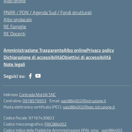
Albo online
PNRR / PON / Agenda Sud / Fondi strutturali
Albo sindacale
RE Famiglie
RE Docenti
Amministrazione Trasparente
Albo online
Privacy policy
Dichiarazione di accessibilità
Obiettivi di accessibilità
Note legali
Seguici su:
Indirizzo:
Contrada Mortilli SNC
Centralino:
0918579953
Email:
paic884002@istruzione.it
Posta elettronica certificata (PEC):
paic884002@pec.istruzione.it
Codice fiscale: 97167430822
Codice meccanografico:
PAIC884002
Codice Indice delle Pubbliche Amministrazioni (IPA): istsc_paic884002