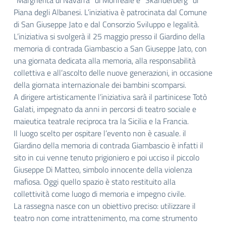
“Margherita di Navarra” di Monreale e “Skanderberg” di
Piana degli Albanesi. L’iniziativa è patrocinata dal Comune
di San Giuseppe Jato e dal Consorzio Sviluppo e legalità.
L’iniziativa si svolgerà il 25 maggio presso il Giardino della
memoria di contrada Giambascio a San Giuseppe Jato, con
una giornata dedicata alla memoria, alla responsabilità
collettiva e all’ascolto delle nuove generazioni, in occasione
della giornata internazionale dei bambini scomparsi.
A dirigere artisticamente l’iniziativa sarà il partinicese Totò
Galati, impegnato da anni in percorsi di teatro sociale e
maieutica teatrale reciproca tra la Sicilia e la Francia.
Il luogo scelto per ospitare l’evento non è casuale. il
Giardino della memoria di contrada Giambascio è infatti il
sito in cui venne tenuto prigioniero e poi ucciso il piccolo
Giuseppe Di Matteo, simbolo innocente della violenza
mafiosa. Oggi quello spazio è stato restituito alla
collettività come luogo di memoria e impegno civile.
La rassegna nasce con un obiettivo preciso: utilizzare il
teatro non come intrattenimento, ma come strumento