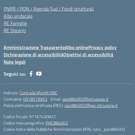
PNRR / PON / Agenda Sud / Fondi strutturali
Albo sindacale
RE Famiglie
RE Docenti
Amministrazione Trasparente
Albo online
Privacy policy
Dichiarazione di accessibilità
Obiettivi di accessibilità
Note legali
Seguici su:
Indirizzo:
Contrada Mortilli SNC
Centralino:
0918579953
Email:
paic884002@istruzione.it
Posta elettronica certificata (PEC):
paic884002@pec.istruzione.it
Codice fiscale: 97167430822
Codice meccanografico:
PAIC884002
Codice Indice delle Pubbliche Amministrazioni (IPA): istsc_paic884002