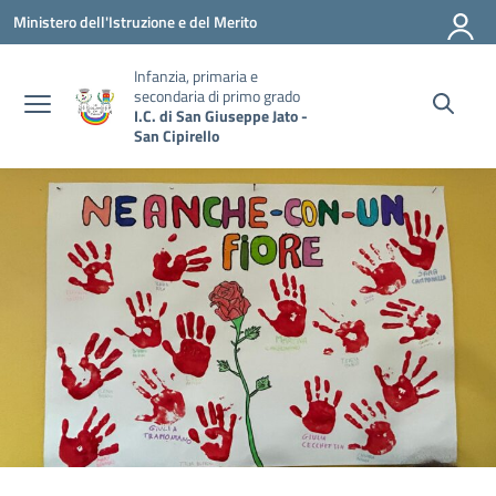
Vai ai contenuti
Vai al menu di navigazione
Vai al footer
Ministero dell'Istruzione e del Merito
Infanzia, primaria e
secondaria di primo grado
I.C. di San Giuseppe Jato -
San Cipirello