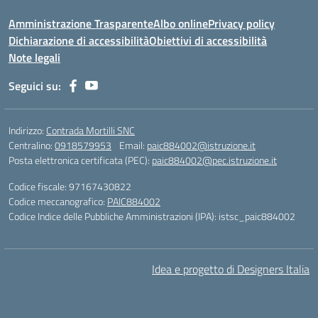
Amministrazione Trasparente
Albo online
Privacy policy
Dichiarazione di accessibilità
Obiettivi di accessibilità
Note legali
Seguici su:
Indirizzo:
Contrada Mortilli SNC
Centralino:
0918579953
Email:
paic884002@istruzione.it
Posta elettronica certificata (PEC):
paic884002@pec.istruzione.it
Codice fiscale: 97167430822
Codice meccanografico:
PAIC884002
Codice Indice delle Pubbliche Amministrazioni (IPA): istsc_paic884002
Idea e progetto di Designers Italia