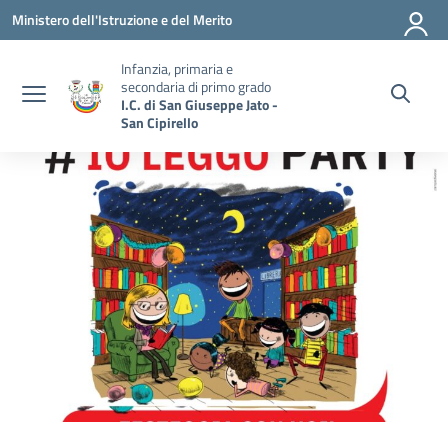
Vai ai contenuti
Vai al menu di navigazione
Vai al footer
Ministero dell'Istruzione e del Merito
Infanzia, primaria e
secondaria di primo grado
I.C. di San Giuseppe Jato -
San Cipirello