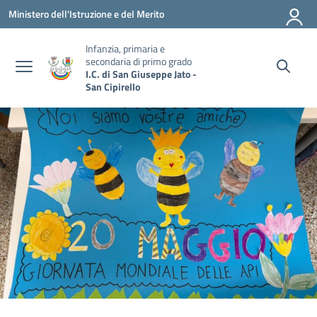
Vai ai contenuti
Vai al menu di navigazione
Vai al footer
Ministero dell'Istruzione e del Merito
Infanzia, primaria e
secondaria di primo grado
I.C. di San Giuseppe Jato -
San Cipirello