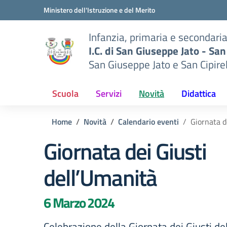
Vai ai contenuti
Vai al menu di navigazione
Vai al footer
Ministero dell'Istruzione e del Merito
Infanzia, primaria e secondari
I.C. di San Giuseppe Jato - San
San Giuseppe Jato e San Cipire
Scuola
Servizi
Novità
Didattica
Home
Novità
Calendario eventi
Giornata d
Giornata dei Giusti
dell’Umanità
6 Marzo 2024
Celebrazione della Giornata dei Giusti de