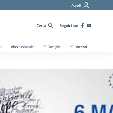
Accedi
Cerca
Seguici su:
li
Albo sindacale
RE Famiglie
RE Docenti