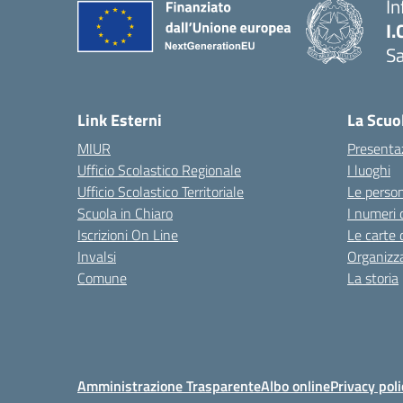
In
I.
Sa
Link Esterni
La Scuo
MIUR
Presenta
Ufficio Scolastico Regionale
I luoghi
Ufficio Scolastico Territoriale
Le perso
Scuola in Chiaro
I numeri 
Iscrizioni On Line
Le carte 
Invalsi
Organizz
Comune
La storia
Amministrazione Trasparente
Albo online
Privacy poli