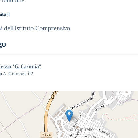
e bambine.
atari
i dell'Istituto Comprensivo.
go
lesso "G. Caronia"
a A. Gramsci, 02