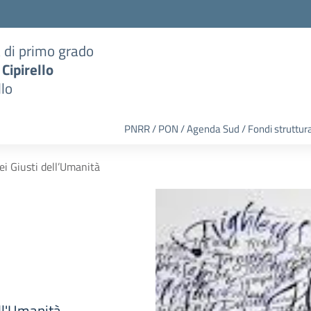
a di primo grado
 Cipirello
llo
PNRR / PON / Agenda Sud / Fondi struttura
ei Giusti dell’Umanità
ll'Umanità.