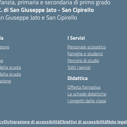
fanzia, primaria e secondaria di primo grado
C. di San Giuseppe Jato - San Cipirello
n Giuseppe Jato e San Cipirello
la
I Servizi
zione
Personale scolastico
Famiglie e studenti
ne
Percorsi di studio
della scuola
Tutti i servizi
della scuola
Didattica
azione
Offerta formativa
Le schede didattiche
I progetti delle classi
cy
Dichiarazione di accessibilità
Obiettivi di accessibilità
Note legal