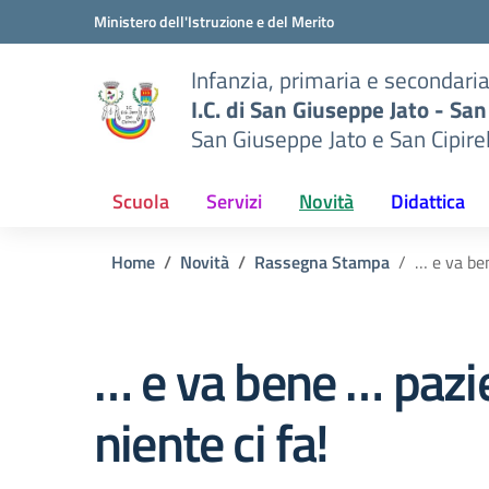
Vai ai contenuti
Vai al menu di navigazione
Vai al footer
Ministero dell'Istruzione e del Merito
Infanzia, primaria e secondari
I.C. di San Giuseppe Jato - San
San Giuseppe Jato e San Cipire
Scuola
Servizi
Novità
Didattica
Home
Novità
Rassegna Stampa
… e va ben
… e va bene … pazi
niente ci fa!