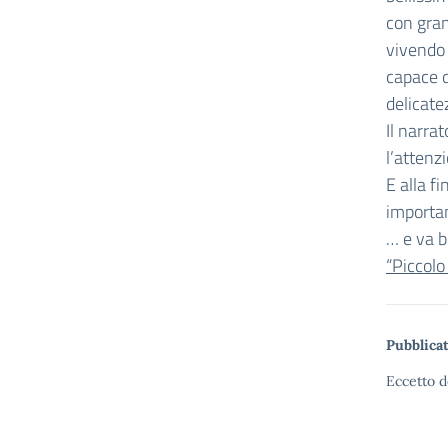
con gran
vivendo 
capace di
delicate
Il narrat
l’attenz
E alla 
importan
… e va b
“Piccolo
Pubblicat
Eccetto d