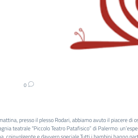
0
attina, presso il plesso Rodari, abbiamo avuto il piacere di o
gnia teatrale “Piccolo Teatro Patafisico” di Palermo: un’esp
ma, coinvolgente e davvero speciale.Tutti i bambini hanno par