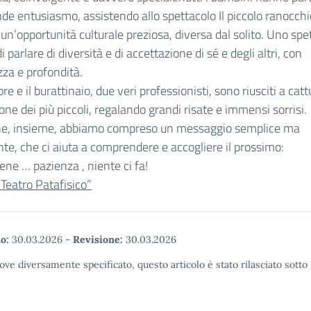
de entusiasmo, assistendo allo spettacolo Il piccolo ranocchi
un’opportunità culturale preziosa, diversa dal solito. Uno spe
 parlare di diversità e di accettazione di sé e degli altri, con
zza e profondità.
ore e il burattinaio, due veri professionisti, sono riusciti a cat
ione dei più piccoli, regalando grandi risate e immensi sorrisi.
fine, insieme, abbiamo compreso un messaggio semplice ma
te, che ci aiuta a comprendere e accogliere il prossimo:
ene … pazienza , niente ci fa!
 Teatro Patafisico”
o:
30.03.2026
-
Revisione:
30.03.2026
ove diversamente specificato, questo articolo è stato rilasciato sott