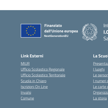
In
I.
Sa
Link Esterni
La Scuo
MIUR
Presenta
Ufficio Scolastico Regionale
I luoghi
Ufficio Scolastico Territoriale
Le perso
Scuola in Chiaro
I numeri 
Iscrizioni On Line
Le carte 
Invalsi
Organizz
Comune
La storia