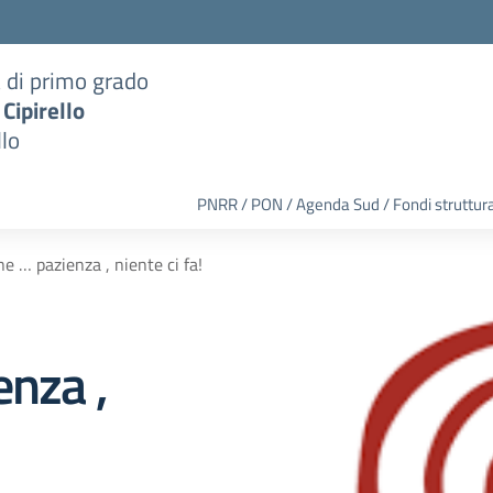
a di primo grado
 Cipirello
llo
PNRR / PON / Agenda Sud / Fondi struttura
e … pazienza , niente ci fa!
enza ,