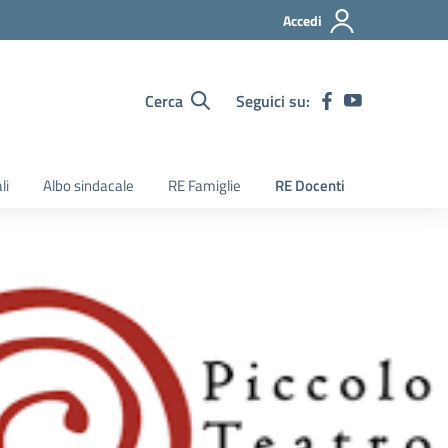
Accedi
Cerca
Seguici su:
li
Albo sindacale
RE Famiglie
RE Docenti