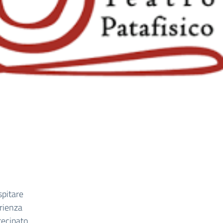
spitare
erienza
tecipato