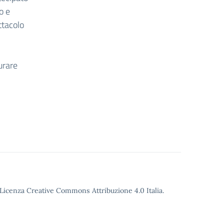
o e
ttacolo
turare
o Licenza Creative Commons Attribuzione 4.0 Italia.