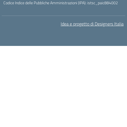
Codice Indice delle Pubbliche Amministrazioni (IPA): istsc_paic884002
Idea e progetto di Designers Italia