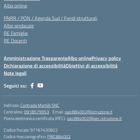
Albo online
PNRR / PON / Agenda Sud / Fondi strutturali
Albo sindacale
RE Famiglie
RE Docenti
Amministrazione Trasparente
Albo online
Privacy policy
Dichiarazione di accessibilità
Obiettivi di accessibilità
Note legali
Seguici su:
Indirizzo:
Contrada Mortilli SNC
Centralino:
0918579953
Email:
paic884002@istruzione.it
Posta elettronica certificata (PEC):
paic884002@pec.istruzione.it
Codice fiscale: 97167430822
Codice meccanografico:
PAIC884002