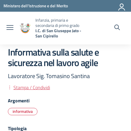
Vai ai contenuti
Vai al menu di navigazione
Vai al footer
Ministero dell'Istruzione e del Merito
Infanzia, primaria e
secondaria di primo grado
I.C. di San Giuseppe Jato -
San Cipirello
Informativa sulla salute e
sicurezza nel lavoro agile
Lavoratore Sig. Tomasino Santina
Stampa / Condividi
Argomenti
informativa
Tipologia