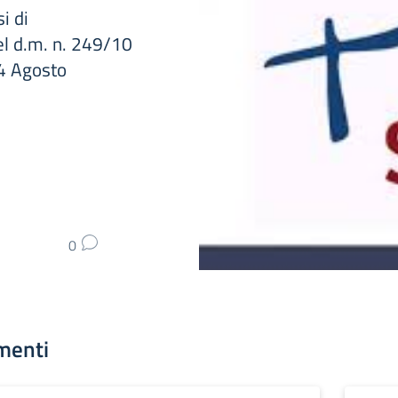
i di
el d.m. n. 249/10
 4 Agosto
0
menti