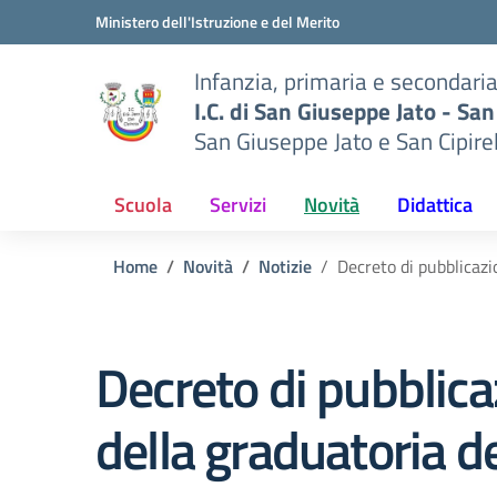
Vai ai contenuti
Vai al menu di navigazione
Vai al footer
Ministero dell'Istruzione e del Merito
Infanzia, primaria e secondari
I.C. di San Giuseppe Jato - San
San Giuseppe Jato e San Cipire
Scuola
Servizi
Novità
Didattica
Home
Novità
Notizie
Decreto di pubblicazi
Decreto di pubblic
della graduatoria de