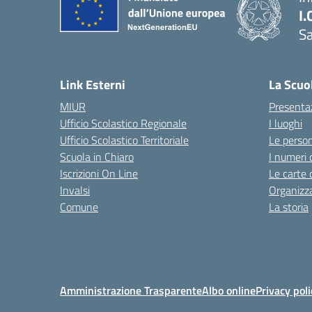
I.
Sa
Link Esterni
La Scuo
MIUR
Presenta
Ufficio Scolastico Regionale
I luoghi
Ufficio Scolastico Territoriale
Le perso
Scuola in Chiaro
I numeri 
Iscrizioni On Line
Le carte 
Invalsi
Organizz
Comune
La storia
Amministrazione Trasparente
Albo online
Privacy poli