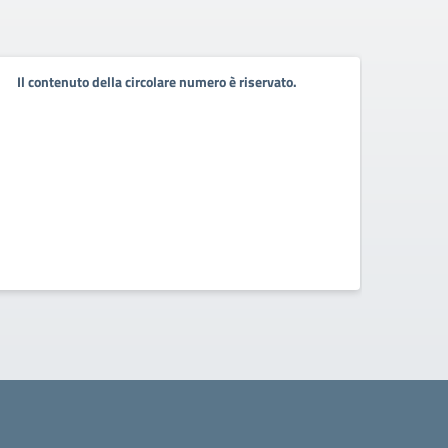
Giorn
Il contenuto della circolare numero è riservato.
7 Febb