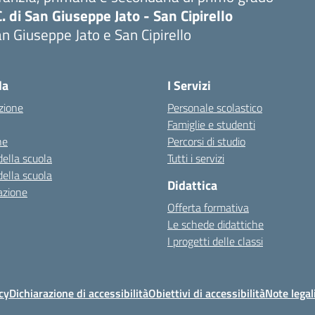
C. di San Giuseppe Jato - San Cipirello
n Giuseppe Jato e San Cipirello
la
I Servizi
zione
Personale scolastico
Famiglie e studenti
ne
Percorsi di studio
della scuola
Tutti i servizi
della scuola
Didattica
azione
Offerta formativa
Le schede didattiche
I progetti delle classi
cy
Dichiarazione di accessibilità
Obiettivi di accessibilità
Note legal