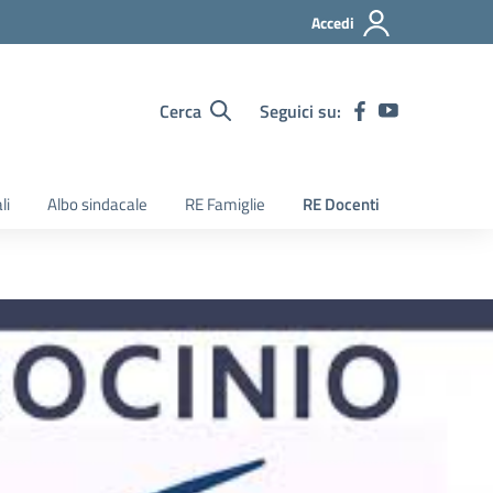
Accedi
Cerca
Seguici su:
li
Albo sindacale
RE Famiglie
RE Docenti