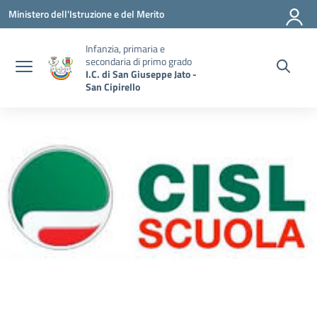
Vai ai contenuti
Vai al menu di navigazione
Vai al footer
Ministero dell'Istruzione e del Merito
Infanzia, primaria e
secondaria di primo grado
I.C. di San Giuseppe Jato -
San Cipirello