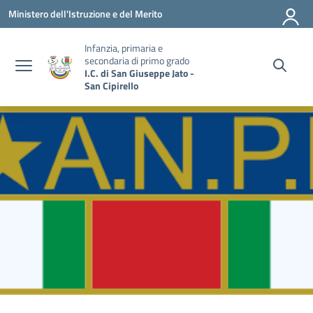
Vai ai contenuti
Vai al menu di navigazione
Vai al footer
Ministero dell'Istruzione e del Merito
Infanzia, primaria e
secondaria di primo grado
I.C. di San Giuseppe Jato -
San Cipirello