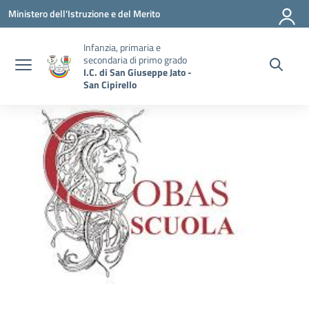
Vai ai contenuti
Vai al menu di navigazione
Vai al footer
Ministero dell'Istruzione e del Merito
Infanzia, primaria e
secondaria di primo grado
I.C. di San Giuseppe Jato -
San Cipirello