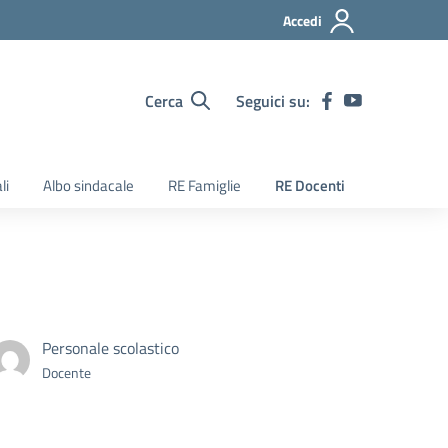
Accedi
Cerca
Seguici su:
li
Albo sindacale
RE Famiglie
RE Docenti
Personale scolastico
Docente