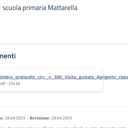
 scuola primaria Mattarella
menti
timbro_protocollo_circ._n_300_Visita_guidata_Agrigento_cla
pdf - 254 kb
o:
28.04.2025
-
Revisione:
28.04.2025