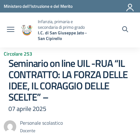
Vai ai contenuti
Vai al menu di navigazione
Vai al footer
Ministero dell'Istruzione e del Merito
Infanzia, primaria e
secondaria di primo grado
I.C. di San Giuseppe Jato -
San Cipirello
Circolare 253
Seminario on line UIL -RUA “IL
CONTRATTO: LA FORZA DELLE
IDEE, IL CORAGGIO DELLE
SCELTE” –
07 aprile 2025
Personale scolastico
Docente