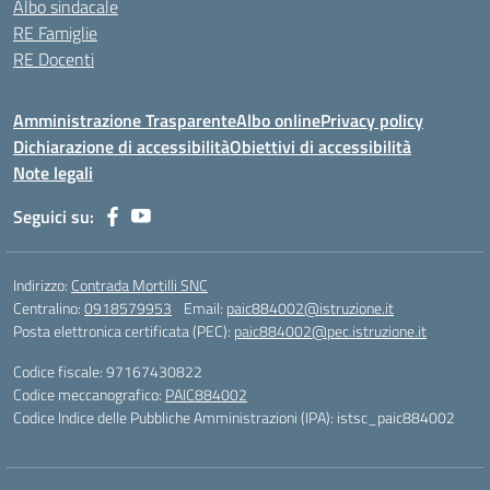
Albo sindacale
RE Famiglie
RE Docenti
Amministrazione Trasparente
Albo online
Privacy policy
Dichiarazione di accessibilità
Obiettivi di accessibilità
Note legali
Seguici su:
Indirizzo:
Contrada Mortilli SNC
Centralino:
0918579953
Email:
paic884002@istruzione.it
Posta elettronica certificata (PEC):
paic884002@pec.istruzione.it
Codice fiscale: 97167430822
Codice meccanografico:
PAIC884002
Codice Indice delle Pubbliche Amministrazioni (IPA): istsc_paic884002