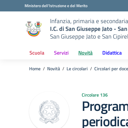
Vai ai contenuti
Vai al menu di navigazione
Vai al footer
Ministero dell'Istruzione e del Merito
Infanzia, primaria e secondari
I.C. di San Giuseppe Jato - San
San Giuseppe Jato e San Cipire
Scuola
Servizi
Novità
Didattica
Home
Novità
Le circolari
Circolari per doce
Circolare 136
Progra
periodica