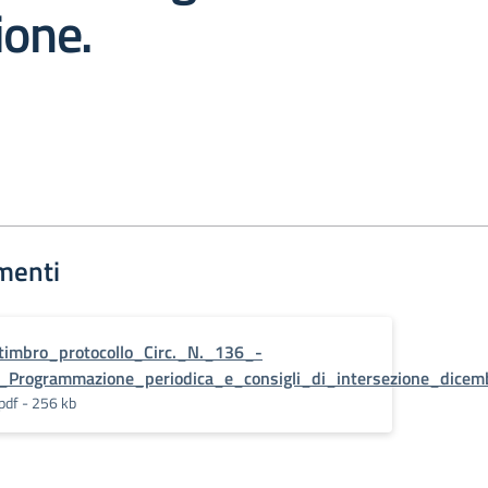
ione.
menti
timbro_protocollo_Circ._N._136_-
_Programmazione_periodica_e_consigli_di_intersezione_dicem
pdf - 256 kb