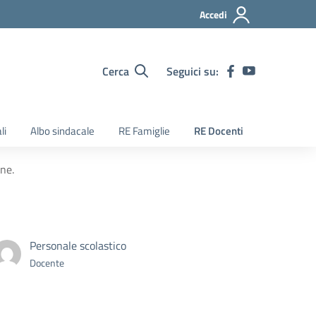
Accedi
Cerca
Seguici su:
li
Albo sindacale
RE Famiglie
RE Docenti
ne.
Personale scolastico
Docente