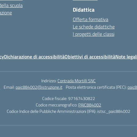
della scuola
Didattica
azione
Offerta formativa
Le schede didattiche
I progetti delle classi
cy
Dichiarazione di accessibilità
Obiettivi di accessibilità
Note legal
Indirizzo:
Contrada Mortilli SNC
3
Email:
paic884002@istruzione.it
Posta elettronica certificata (PEC):
paic8
Codice fiscale: 97167430822
Codice meccanografico:
PAIC884002
Codice Indice delle Pubbliche Amministrazioni (IPA): istsc_paic884002