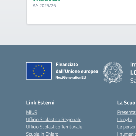
A.S.2025/26
In
I.
Sa
Link Esterni
La Scuo
MIUR
Presenta
Ufficio Scolastico Regionale
I luoghi
Ufficio Scolastico Territoriale
Le perso
Scuola in Chiaro
I numeri 