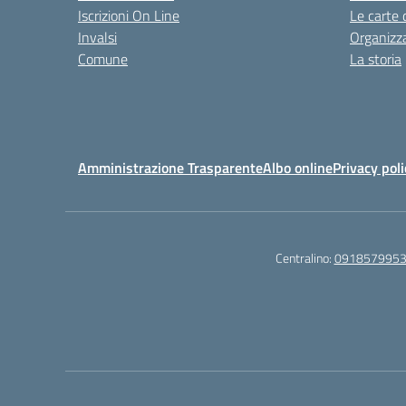
Iscrizioni On Line
Le carte 
Invalsi
Organizz
Comune
La storia
Amministrazione Trasparente
Albo online
Privacy poli
Centralino:
091857995