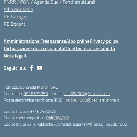
PNRR / PON / Agenda Sud / Fondi strutturali
Albo sindacale
RE Famiglie
RE Docenti
Amministrazione Trasparente
Albo online
Privacy policy
Dichiarazione di accessibilità
Obiettivi di accessibilità
Note legali
Seguici su:
Indirizzo:
Contrada Mortilli SNC
Centralino:
0918579953
Email:
paic884002@istruzione.it
Posta elettronica certificata (PEC):
paic884002@pec.istruzione.it
Codice fiscale: 97167430822
Codice meccanografico:
PAIC884002
Codice Indice delle Pubbliche Amministrazioni (IPA): istsc_paic884002