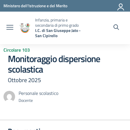
Vai ai contenuti
Vai al menu di navigazione
Vai al footer
Ministero dell'Istruzione e del Merito
Infanzia, primaria e
secondaria di primo grado
I.C. di San Giuseppe Jato -
San Cipirello
Circolare 103
Monitoraggio dispersione
scolastica
Ottobre 2025
Personale scolastico
Docente