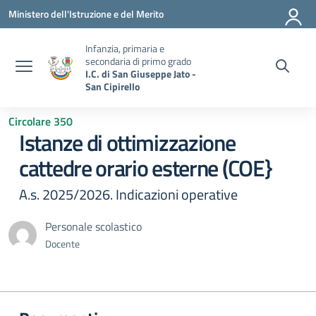
Vai ai contenuti
Vai al menu di navigazione
Vai al footer
Ministero dell'Istruzione e del Merito
Infanzia, primaria e
secondaria di primo grado
I.C. di San Giuseppe Jato -
San Cipirello
Circolare 350
Istanze di ottimizzazione
cattedre orario esterne (COE}
A.s. 2025/2026. Indicazioni operative
Personale scolastico
Docente