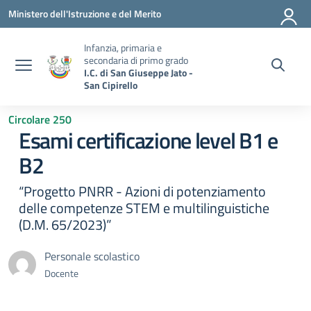
Vai ai contenuti
Vai al menu di navigazione
Vai al footer
Ministero dell'Istruzione e del Merito
Infanzia, primaria e
secondaria di primo grado
I.C. di San Giuseppe Jato -
San Cipirello
Circolare 250
Esami certificazione level B1 e
B2
“Progetto PNRR - Azioni di potenziamento
delle competenze STEM e multilinguistiche
(D.M. 65/2023)”
Personale scolastico
Docente