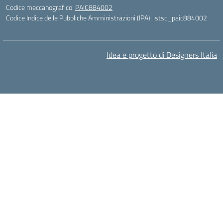
Codice meccanografico:
PAIC884002
Codice Indice delle Pubbliche Amministrazioni (IPA): istsc_paic884002
Idea e progetto di Designers Italia