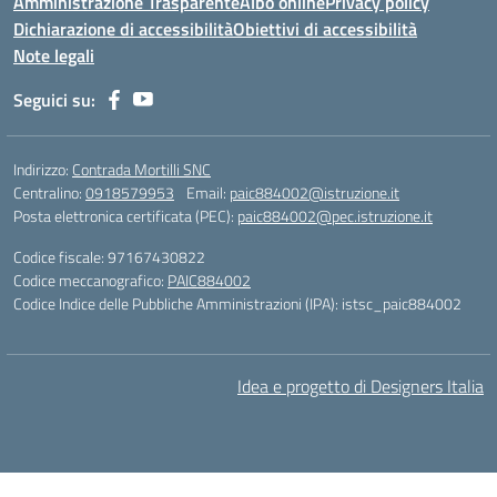
Amministrazione Trasparente
Albo online
Privacy policy
Dichiarazione di accessibilità
Obiettivi di accessibilità
Note legali
Seguici su:
Indirizzo:
Contrada Mortilli SNC
Centralino:
0918579953
Email:
paic884002@istruzione.it
Posta elettronica certificata (PEC):
paic884002@pec.istruzione.it
Codice fiscale: 97167430822
Codice meccanografico:
PAIC884002
Codice Indice delle Pubbliche Amministrazioni (IPA): istsc_paic884002
Idea e progetto di Designers Italia