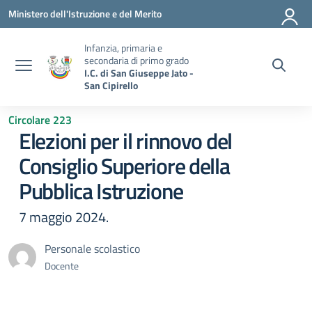
Vai ai contenuti
Vai al menu di navigazione
Vai al footer
Ministero dell'Istruzione e del Merito
Infanzia, primaria e
secondaria di primo grado
I.C. di San Giuseppe Jato -
San Cipirello
Circolare 223
Elezioni per il rinnovo del
Consiglio Superiore della
Pubblica Istruzione
7 maggio 2024.
Personale scolastico
Docente