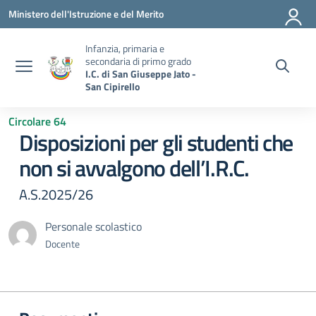
Vai ai contenuti
Vai al menu di navigazione
Vai al footer
Ministero dell'Istruzione e del Merito
Infanzia, primaria e
secondaria di primo grado
I.C. di San Giuseppe Jato -
San Cipirello
Circolare 64
Disposizioni per gli studenti che
non si avvalgono dell’I.R.C.
A.S.2025/26
Personale scolastico
Docente