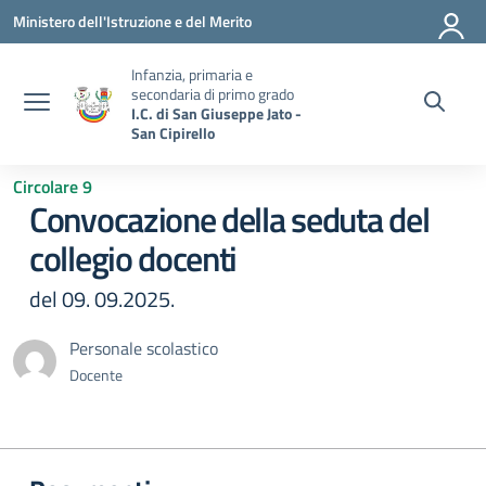
Vai ai contenuti
Vai al menu di navigazione
Vai al footer
Ministero dell'Istruzione e del Merito
Infanzia, primaria e
secondaria di primo grado
I.C. di San Giuseppe Jato -
San Cipirello
Circolare 9
Convocazione della seduta del
collegio docenti
del 09. 09.2025.
Personale scolastico
Docente