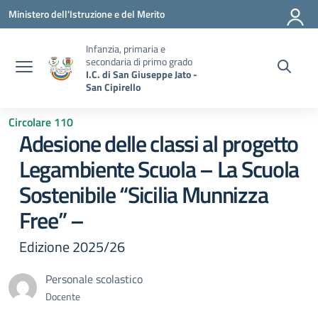
Vai ai contenuti
Vai al menu di navigazione
Vai al footer
Ministero dell'Istruzione e del Merito
Infanzia, primaria e
secondaria di primo grado
I.C. di San Giuseppe Jato -
San Cipirello
Circolare 110
Adesione delle classi al progetto
Legambiente Scuola – La Scuola
Sostenibile “Sicilia Munnizza
Free” –
Edizione 2025/26
Personale scolastico
Docente