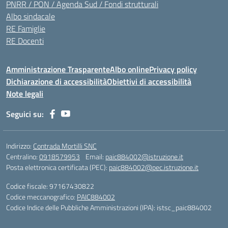
PNRR / PON / Agenda Sud / Fondi strutturali
Albo sindacale
RE Famiglie
RE Docenti
Amministrazione Trasparente
Albo online
Privacy policy
Dichiarazione di accessibilità
Obiettivi di accessibilità
Note legali
Seguici su:
Indirizzo:
Contrada Mortilli SNC
Centralino:
0918579953
Email:
paic884002@istruzione.it
Posta elettronica certificata (PEC):
paic884002@pec.istruzione.it
Codice fiscale: 97167430822
Codice meccanografico:
PAIC884002
Codice Indice delle Pubbliche Amministrazioni (IPA): istsc_paic884002