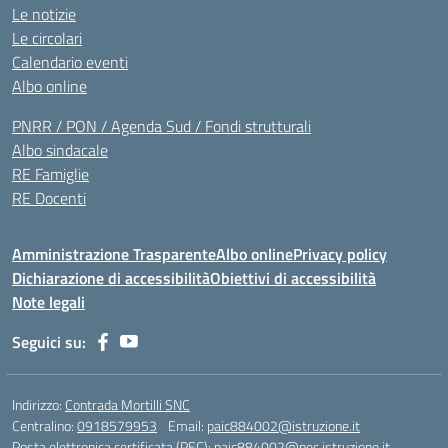
Le notizie
Le circolari
Calendario eventi
Albo online
PNRR / PON / Agenda Sud / Fondi strutturali
Albo sindacale
RE Famiglie
RE Docenti
Amministrazione Trasparente
Albo online
Privacy policy
Dichiarazione di accessibilità
Obiettivi di accessibilità
Note legali
Seguici su:
Indirizzo:
Contrada Mortilli SNC
Centralino:
0918579953
Email:
paic884002@istruzione.it
Posta elettronica certificata (PEC):
paic884002@pec.istruzione.it