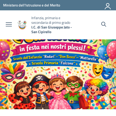
Vai ai contenuti
Vai al menu di navigazione
Vai al footer
Ministero dell'Istruzione e del Merito
Infanzia, primaria e
secondaria di primo grado
I.C. di San Giuseppe Jato -
San Cipirello