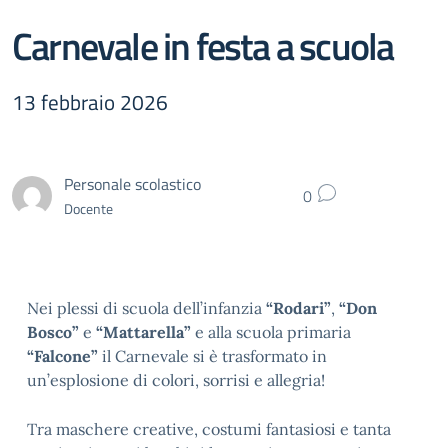
Carnevale in festa a scuola
13 febbraio 2026
Personale scolastico
0
Docente
Nei plessi di scuola dell’infanzia
“Rodari”
,
“Don
Bosco”
e
“Mattarella”
e alla scuola primaria
“Falcone”
il Carnevale si è trasformato in
un’esplosione di colori, sorrisi e allegria!
Tra maschere creative, costumi fantasiosi e tanta