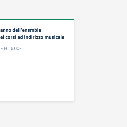
e anno dell’ensmble
i corsi ad indirizzo musicale
- H 16.00-