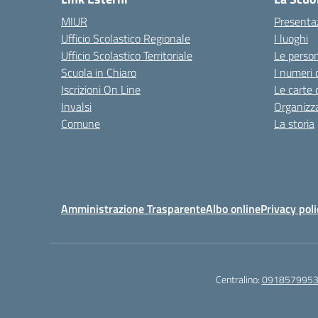
MIUR
Presenta
Ufficio Scolastico Regionale
I luoghi
Ufficio Scolastico Territoriale
Le perso
Scuola in Chiaro
I numeri 
Iscrizioni On Line
Le carte 
Invalsi
Organizz
Comune
La storia
Amministrazione Trasparente
Albo online
Privacy poli
Centralino:
091857995