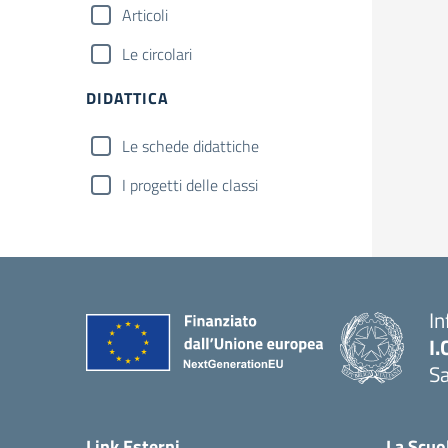
Articoli
Le circolari
DIDATTICA
Le schede didattiche
I progetti delle classi
In
I.
Sa
Link Esterni
La Scuo