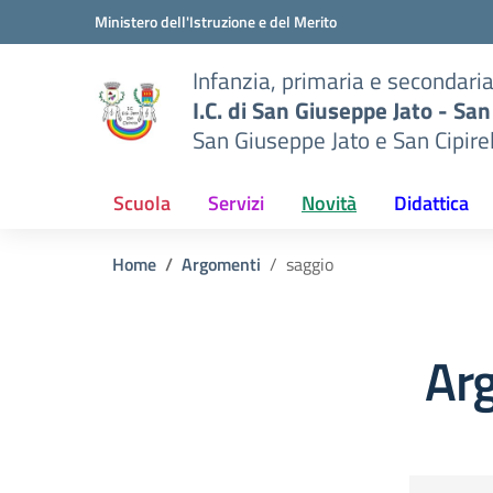
Vai ai contenuti
Vai al menu di navigazione
Vai al footer
Ministero dell'Istruzione e del Merito
Infanzia, primaria e secondari
I.C. di San Giuseppe Jato - San
San Giuseppe Jato e San Cipire
Scuola
Servizi
Novità
Didattica
Home
Argomenti
saggio
Ar