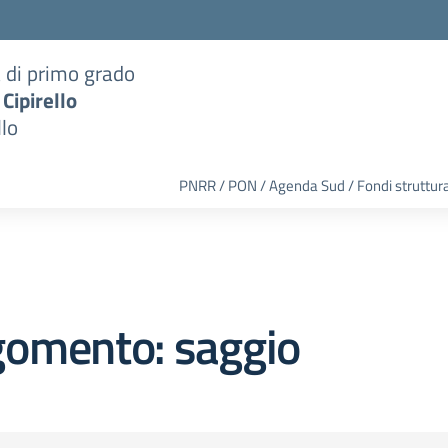
a di primo grado
 Cipirello
llo
PNRR / PON / Agenda Sud / Fondi struttura
gomento: saggio