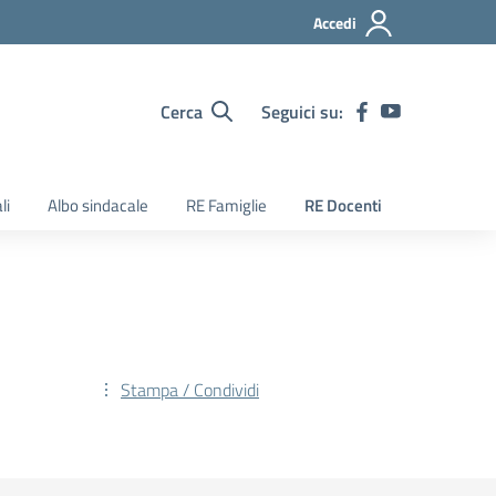
Accedi
Cerca
Seguici su:
li
Albo sindacale
RE Famiglie
RE Docenti
Stampa / Condividi