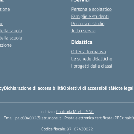
zione
Personale scolastico
Famiglie e studenti
ne
Percorsi di studio
della scuola
Tutti i servizi
della scuola
Didattica
azione
Offerta formativa
Le schede didattiche
I progetti delle classi
cy
Dichiarazione di accessibilità
Obiettivi di accessibilità
Note legal
Indirizzo:
Contrada Mortilli SNC
3
Email:
paic884002@istruzione.it
Posta elettronica certificata (PEC):
paic8
Codice fiscale: 97167430822