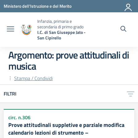
Vai ai contenuti
Vai al menu di navigazione
Vai al footer
Ministero dell'Istruzione e del Merito
Infanzia, primaria e
secondaria di primo grado
I.C. di San Giuseppe Jato -
San Cipirello
Argomento: prove attitudinali di
musica
Stampa / Condividi
FILTRI
circ. n.306
Prove attitudinali suppletive e parziale modifica
calendario lezioni di strumento –