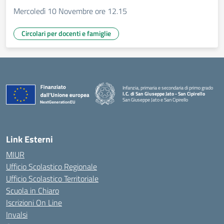
Mercoledì 10 Novembre ore 12.15
Circolari per docenti e famiglie
Infanzia, primaria e secondaria di primo grado
I.C. di San Giuseppe Jato - San Cipirello
San Giuseppe Jato e San Cipirello
Link Esterni
MIUR
Ufficio Scolastico Regionale
Ufficio Scolastico Territoriale
Scuola in Chiaro
Iscrizioni On Line
Invalsi