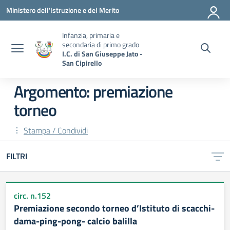
Vai ai contenuti
Vai al menu di navigazione
Vai al footer
Ministero dell'Istruzione e del Merito
Infanzia, primaria e
secondaria di primo grado
I.C. di San Giuseppe Jato -
San Cipirello
Argomento: premiazione
torneo
Stampa / Condividi
FILTRI
circ. n.152
Premiazione secondo torneo d’Istituto di scacchi-
dama-ping-pong- calcio balilla