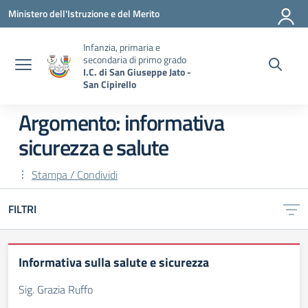
Vai ai contenuti
Vai al menu di navigazione
Vai al footer
Ministero dell'Istruzione e del Merito
Infanzia, primaria e
secondaria di primo grado
I.C. di San Giuseppe Jato -
San Cipirello
Argomento: informativa
sicurezza e salute
Stampa / Condividi
FILTRI
Informativa sulla salute e sicurezza
Sig. Grazia Ruffo