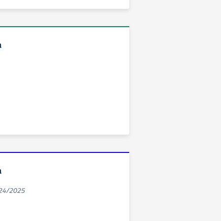
a
a
024/2025