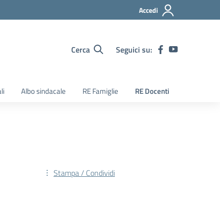
Accedi
Cerca
Seguici su:
li
Albo sindacale
RE Famiglie
RE Docenti
Stampa / Condividi