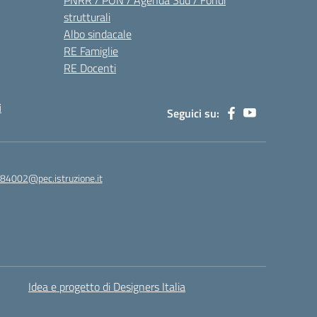
PNRR / PON / Agenda Sud / Fondi
strutturali
Albo sindacale
RE Famiglie
RE Docenti
i
Seguici su:
84002@pec.istruzione.it
Idea e progetto di Designers Italia