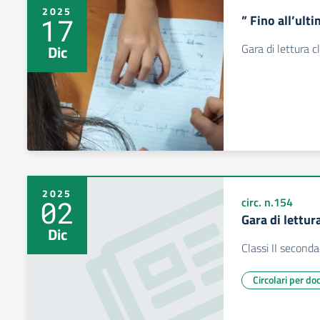
2025
” Fino all’ult
17
Gara di lettura c
Dic
2025
02
circ. n.154
Gara di lettur
Dic
Classi II second
Circolari per do