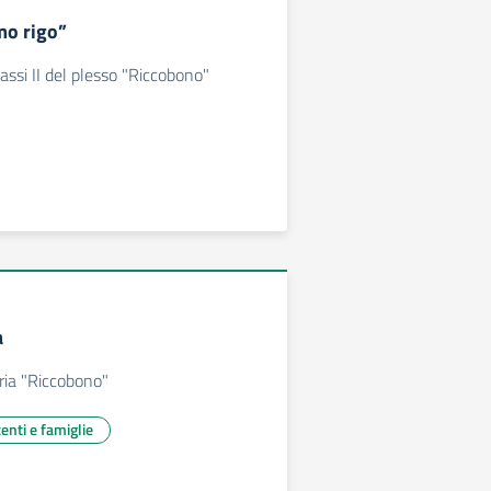
imo rigo”
lassi II del plesso "Riccobono"
a
aria "Riccobono"
centi e famiglie