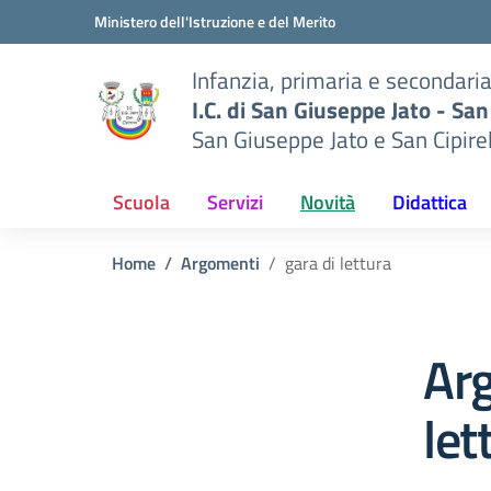
Vai ai contenuti
Vai al menu di navigazione
Vai al footer
Ministero dell'Istruzione e del Merito
Infanzia, primaria e secondari
I.C. di San Giuseppe Jato - San
San Giuseppe Jato e San Cipire
Scuola
Servizi
Novità
Didattica
Home
Argomenti
gara di lettura
Arg
let