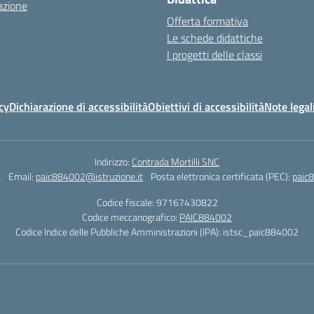
azione
Offerta formativa
Le schede didattiche
I progetti delle classi
cy
Dichiarazione di accessibilità
Obiettivi di accessibilità
Note legal
Indirizzo:
Contrada Mortilli SNC
3
Email:
paic884002@istruzione.it
Posta elettronica certificata (PEC):
paic8
Codice fiscale: 97167430822
Codice meccanografico:
PAIC884002
Codice Indice delle Pubbliche Amministrazioni (IPA): istsc_paic884002