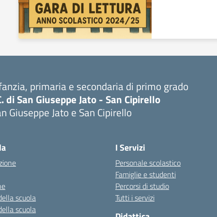
fanzia, primaria e secondaria di primo grado
C. di San Giuseppe Jato - San Cipirello
n Giuseppe Jato e San Cipirello
la
I Servizi
zione
Personale scolastico
Famiglie e studenti
ne
Percorsi di studio
della scuola
Tutti i servizi
della scuola
Didattica