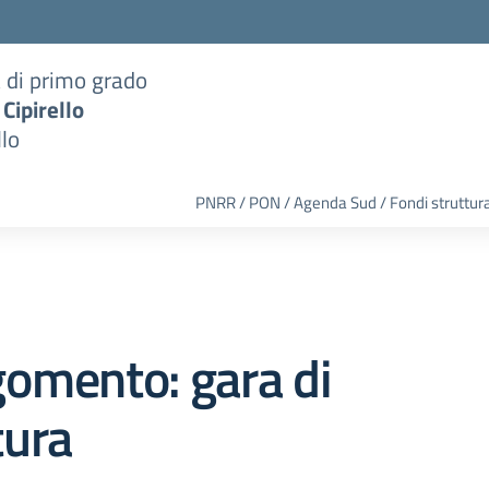
a di primo grado
 Cipirello
llo
PNRR / PON / Agenda Sud / Fondi struttura
omento: gara di
tura