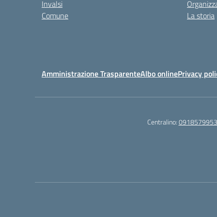
Invalsi
Organizz
Comune
La storia
Amministrazione Trasparente
Albo online
Privacy poli
Centralino:
091857995