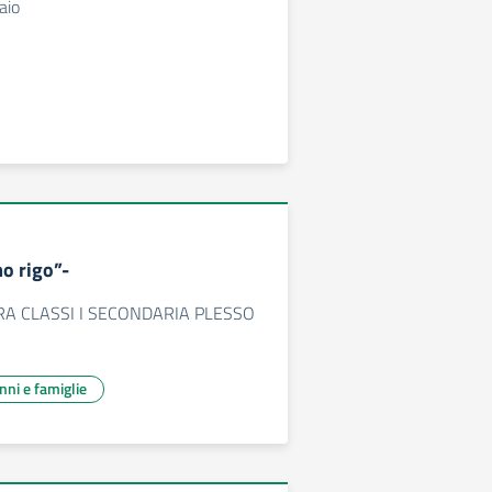
aio
mo rigo”-
RA CLASSI I SECONDARIA PLESSO
unni e famiglie