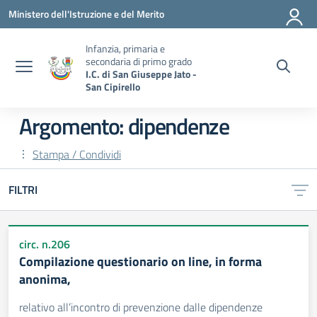
Vai ai contenuti
Vai al menu di navigazione
Vai al footer
Ministero dell'Istruzione e del Merito
Infanzia, primaria e
secondaria di primo grado
I.C. di San Giuseppe Jato -
San Cipirello
Argomento: dipendenze
Stampa / Condividi
FILTRI
circ. n.206
Compilazione questionario on line, in forma
anonima,
relativo all’incontro di prevenzione dalle dipendenze