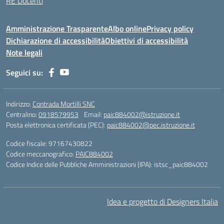
RE Docenti
Amministrazione Trasparente
Albo online
Privacy policy
Dichiarazione di accessibilità
Obiettivi di accessibilità
Note legali
Seguici su:
Indirizzo:
Contrada Mortilli SNC
Centralino:
0918579953
Email:
paic884002@istruzione.it
Posta elettronica certificata (PEC):
paic884002@pec.istruzione.it
Codice fiscale: 97167430822
Codice meccanografico:
PAIC884002
Codice Indice delle Pubbliche Amministrazioni (IPA): istsc_paic884002
Idea e progetto di Designers Italia