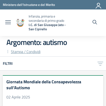
Vai ai contenuti
Vai al menu di navigazione
Vai al footer
Ministero dell'Istruzione e del Merito
Infanzia, primaria e
secondaria di primo grado
I.C. di San Giuseppe Jato -
San Cipirello
Argomento: autismo
Stampa / Condividi
FILTRI
Giornata Mondiale della Consapevolezza
sull’Autismo
02 Aprile 2025