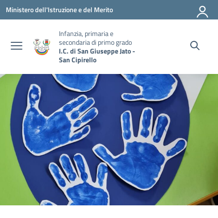
Vai ai contenuti
Vai al menu di navigazione
Vai al footer
Ministero dell'Istruzione e del Merito
Infanzia, primaria e
secondaria di primo grado
I.C. di San Giuseppe Jato -
San Cipirello