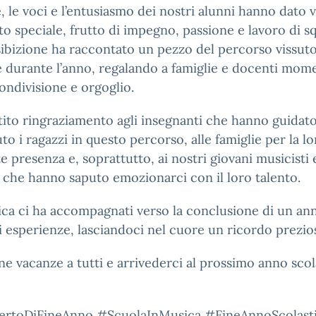
, le voci e l’entusiasmo dei nostri alunni hanno dato v
o speciale, frutto di impegno, passione e lavoro di s
ibizione ha raccontato un pezzo del percorso vissut
 durante l’anno, regalando a famiglie e docenti mome
condivisione e orgoglio.
ito ringraziamento agli insegnanti che hanno guidato
to i ragazzi in questo percorso, alle famiglie per la lo
e presenza e, soprattutto, ai nostri giovani musicisti 
 che hanno saputo emozionarci con il loro talento.
ca ci ha accompagnati verso la conclusione di un an
i esperienze, lasciandoci nel cuore un ricordo prezio
e vacanze a tutti e arrivederci al prossimo anno scol
rtoDiFineAnno #ScuolaInMusica #FineAnnoScolast