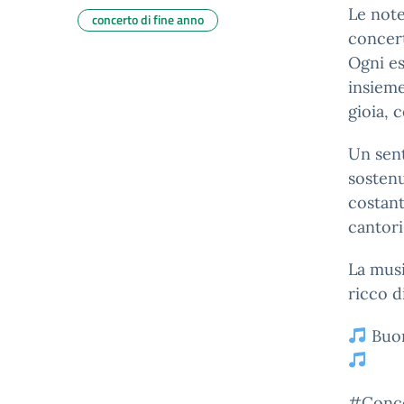
Le note
concerto di fine anno
concert
Ogni es
insieme
gioia, 
Un sent
sostenu
costant
cantori
La musi
ricco d
Buon
#Conce