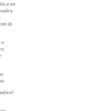
ita a un
quadra.
o
nti di
 e
ro
e
no
so.
astico!
ico