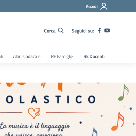
Accedi
Cerca
Seguici su:
li
Albo sindacale
RE Famiglie
RE Docenti