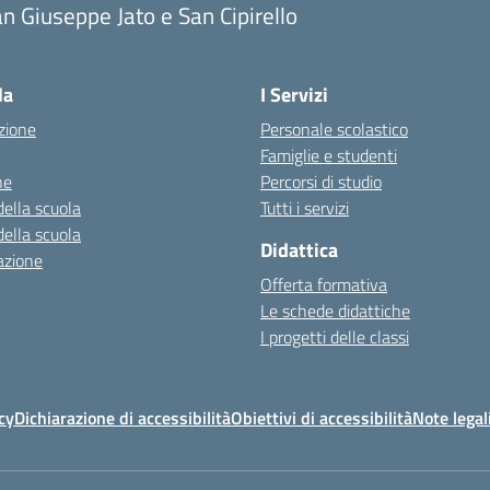
n Giuseppe Jato e San Cipirello
la
I Servizi
zione
Personale scolastico
Famiglie e studenti
ne
Percorsi di studio
della scuola
Tutti i servizi
della scuola
Didattica
azione
Offerta formativa
Le schede didattiche
I progetti delle classi
cy
Dichiarazione di accessibilità
Obiettivi di accessibilità
Note legal