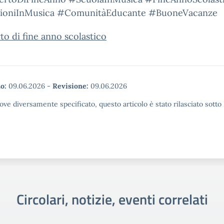
oniInMusica #ComunitàEducante #BuoneVacanze
o di fine anno scolastico
o:
09.06.2026
-
Revisione:
09.06.2026
ove diversamente specificato, questo articolo è stato rilasciato sott
Circolari, notizie, eventi correlati