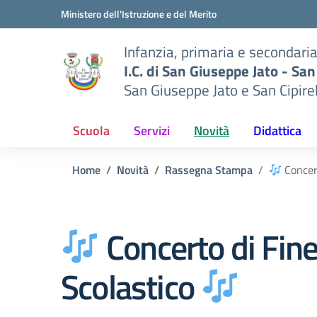
Vai ai contenuti
Vai al menu di navigazione
Vai al footer
Ministero dell'Istruzione e del Merito
Infanzia, primaria e secondari
I.C. di San Giuseppe Jato - San
San Giuseppe Jato e San Cipire
Scuola
Servizi
Novità
Didattica
Home
Novità
Rassegna Stampa
Concer
Concerto di Fin
Scolastico