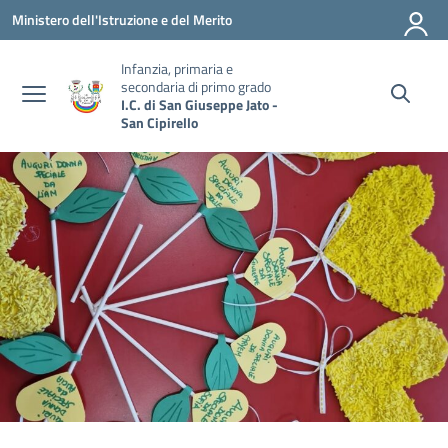
Vai ai contenuti
Vai al menu di navigazione
Vai al footer
Ministero dell'Istruzione e del Merito
Infanzia, primaria e
secondaria di primo grado
I.C. di San Giuseppe Jato -
San Cipirello