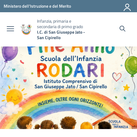
Vai ai contenuti
Vai al menu di navigazione
Vai al footer
Ministero dell'Istruzione e del Merito
Infanzia, primaria e
secondaria di primo grado
I.C. di San Giuseppe Jato -
San Cipirello